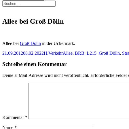
Suchen
nach:
Allee bei Groß Dölln
Allee bei
Groß Dölln
in der Uckermark.
Veröffentlicht
Autor
Kategorien
Schlagwörter
21.09.2012
08.02.2022
H.
Verkehr
Allee
,
BRB: L215
,
Groß Dölln
,
Str
am
Schreibe einen Kommentar
Deine E-Mail-Adresse wird nicht veröffentlicht.
Erforderliche Felder 
Kommentar
*
Name
*