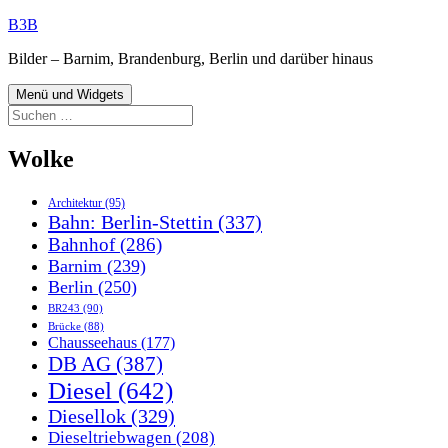
Zum
B3B
Inhalt
Bilder – Barnim, Brandenburg, Berlin und darüber hinaus
springen
Menü und Widgets
Suchen
nach:
Wolke
Architektur
(95)
Bahn: Berlin-Stettin
(337)
Bahnhof
(286)
Barnim
(239)
Berlin
(250)
BR243
(90)
Brücke
(88)
Chausseehaus
(177)
DB AG
(387)
Diesel
(642)
Diesellok
(329)
Dieseltriebwagen
(208)