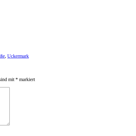
aße
,
Uckermark
sind mit
*
markiert