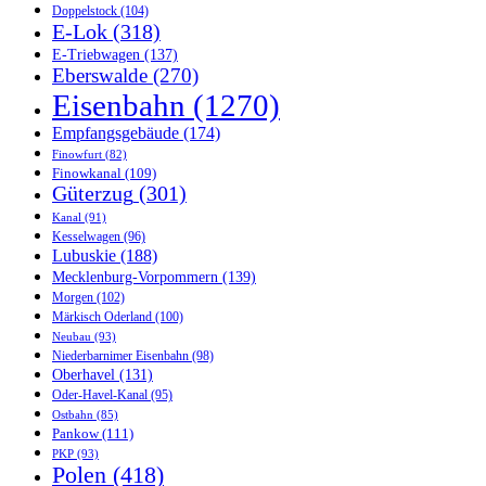
Doppelstock
(104)
E-Lok
(318)
E-Triebwagen
(137)
Eberswalde
(270)
Eisenbahn
(1270)
Empfangsgebäude
(174)
Finowfurt
(82)
Finowkanal
(109)
Güterzug
(301)
Kanal
(91)
Kesselwagen
(96)
Lubuskie
(188)
Mecklenburg-Vorpommern
(139)
Morgen
(102)
Märkisch Oderland
(100)
Neubau
(93)
Niederbarnimer Eisenbahn
(98)
Oberhavel
(131)
Oder-Havel-Kanal
(95)
Ostbahn
(85)
Pankow
(111)
PKP
(93)
Polen
(418)