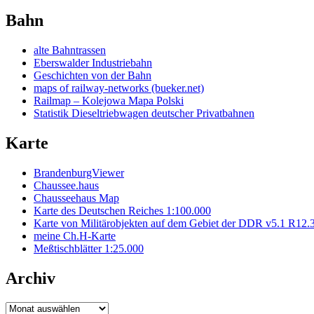
Bahn
alte Bahntrassen
Eberswalder Industriebahn
Geschichten von der Bahn
maps of railway-networks (bueker.net)
Railmap – Kolejowa Mapa Polski
Statistik Dieseltriebwagen deutscher Privatbahnen
Karte
BrandenburgViewer
Chaussee.haus
Chausseehaus Map
Karte des Deutschen Reiches 1:100.000
Karte von Militärobjekten auf dem Gebiet der DDR v5.1 R12.
meine Ch.H-Karte
Meßtischblätter 1:25.000
Archiv
Archiv