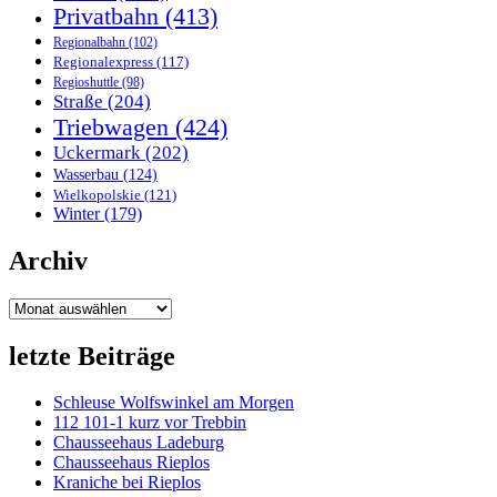
Privatbahn
(413)
Regionalbahn
(102)
Regionalexpress
(117)
Regioshuttle
(98)
Straße
(204)
Triebwagen
(424)
Uckermark
(202)
Wasserbau
(124)
Wielkopolskie
(121)
Winter
(179)
Archiv
Archiv
letzte Beiträge
Schleuse Wolfswinkel am Morgen
112 101-1 kurz vor Trebbin
Chausseehaus Ladeburg
Chausseehaus Rieplos
Kraniche bei Rieplos