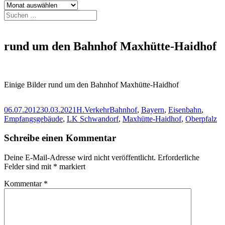
Archiv
Suchen
nach:
rund um den Bahnhof Maxhütte-Haidhof
Einige Bilder rund um den Bahnhof Maxhütte-Haidhof
Veröffentlicht
Autor
Kategorien
Schlagwörter
06.07.2012
30.03.2021
H.
Verkehr
Bahnhof
,
Bayern
,
Eisenbahn
,
am
Empfangsgebäude
,
LK Schwandorf
,
Maxhütte-Haidhof
,
Oberpfalz
Schreibe einen Kommentar
Deine E-Mail-Adresse wird nicht veröffentlicht.
Erforderliche
Felder sind mit
*
markiert
Kommentar
*