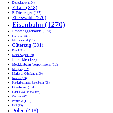
Doppelstock
(104)
E-Lok
(318)
E-Triebwagen
(137)
Eberswalde
(270)
Eisenbahn
(1270)
Empfangsgebäude
(174)
Finowfurt
(82)
Finowkanal
(109)
Güterzug
(301)
Kanal
(91)
Kesselwagen
(96)
Lubuskie
(188)
Mecklenburg-Vorpommern
(139)
Morgen
(102)
Märkisch Oderland
(100)
Neubau
(93)
Niederbarnimer Eisenbahn
(98)
Oberhavel
(131)
Oder-Havel-Kanal
(95)
Ostbahn
(85)
Pankow
(111)
PKP
(93)
Polen
(418)