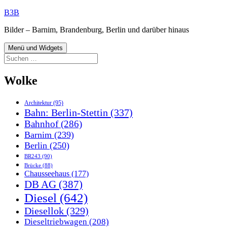
Zum
B3B
Inhalt
Bilder – Barnim, Brandenburg, Berlin und darüber hinaus
springen
Menü und Widgets
Suchen
nach:
Wolke
Architektur
(95)
Bahn: Berlin-Stettin
(337)
Bahnhof
(286)
Barnim
(239)
Berlin
(250)
BR243
(90)
Brücke
(88)
Chausseehaus
(177)
DB AG
(387)
Diesel
(642)
Diesellok
(329)
Dieseltriebwagen
(208)