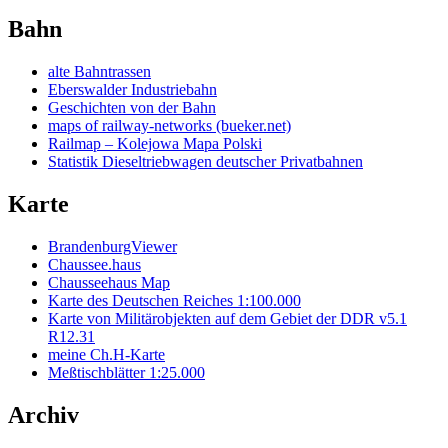
Bahn
alte Bahntrassen
Eberswalder Industriebahn
Geschichten von der Bahn
maps of railway-networks (bueker.net)
Railmap – Kolejowa Mapa Polski
Statistik Dieseltriebwagen deutscher Privatbahnen
Karte
BrandenburgViewer
Chaussee.haus
Chausseehaus Map
Karte des Deutschen Reiches 1:100.000
Karte von Militärobjekten auf dem Gebiet der DDR v5.1
R12.31
meine Ch.H-Karte
Meßtischblätter 1:25.000
Archiv