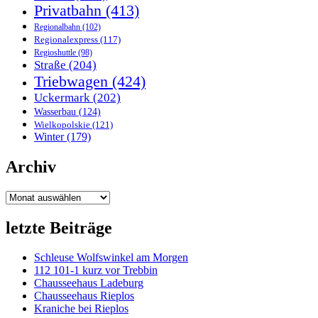
Privatbahn
(413)
Regionalbahn
(102)
Regionalexpress
(117)
Regioshuttle
(98)
Straße
(204)
Triebwagen
(424)
Uckermark
(202)
Wasserbau
(124)
Wielkopolskie
(121)
Winter
(179)
Archiv
Archiv
letzte Beiträge
Schleuse Wolfswinkel am Morgen
112 101-1 kurz vor Trebbin
Chausseehaus Ladeburg
Chausseehaus Rieplos
Kraniche bei Rieplos