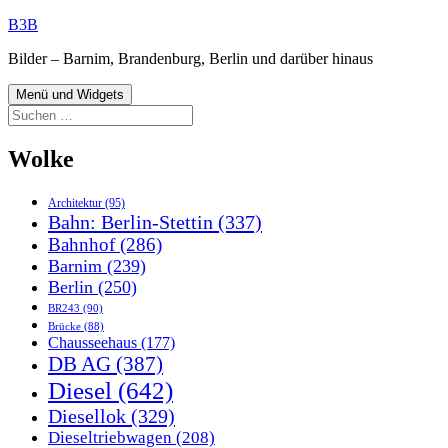
Zum
B3B
Inhalt
Bilder – Barnim, Brandenburg, Berlin und darüber hinaus
springen
Menü und Widgets
Suchen
nach:
Wolke
Architektur
(95)
Bahn: Berlin-Stettin
(337)
Bahnhof
(286)
Barnim
(239)
Berlin
(250)
BR243
(90)
Brücke
(88)
Chausseehaus
(177)
DB AG
(387)
Diesel
(642)
Diesellok
(329)
Dieseltriebwagen
(208)