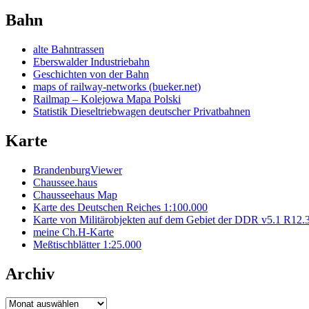
Bahn
alte Bahntrassen
Eberswalder Industriebahn
Geschichten von der Bahn
maps of railway-networks (bueker.net)
Railmap – Kolejowa Mapa Polski
Statistik Dieseltriebwagen deutscher Privatbahnen
Karte
BrandenburgViewer
Chaussee.haus
Chausseehaus Map
Karte des Deutschen Reiches 1:100.000
Karte von Militärobjekten auf dem Gebiet der DDR v5.1 R12.
meine Ch.H-Karte
Meßtischblätter 1:25.000
Archiv
Archiv