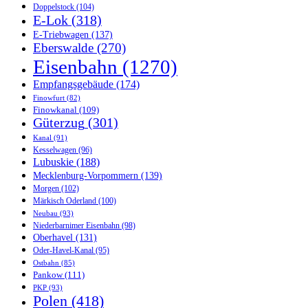
Doppelstock
(104)
E-Lok
(318)
E-Triebwagen
(137)
Eberswalde
(270)
Eisenbahn
(1270)
Empfangsgebäude
(174)
Finowfurt
(82)
Finowkanal
(109)
Güterzug
(301)
Kanal
(91)
Kesselwagen
(96)
Lubuskie
(188)
Mecklenburg-Vorpommern
(139)
Morgen
(102)
Märkisch Oderland
(100)
Neubau
(93)
Niederbarnimer Eisenbahn
(98)
Oberhavel
(131)
Oder-Havel-Kanal
(95)
Ostbahn
(85)
Pankow
(111)
PKP
(93)
Polen
(418)