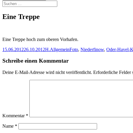
Suchen
nach:
Eine Treppe
Eine Treppe hoch zum oberen Vorhafen.
Veröffentlicht
Autor
Kategorien
Schlagwörter
15.06.2012
26.10.2012
H.
Allgemein
Foto
,
Niederfinow
,
Oder-Havel-K
am
Schreibe einen Kommentar
Deine E-Mail-Adresse wird nicht veröffentlicht.
Erforderliche Felder 
Kommentar
*
Name
*