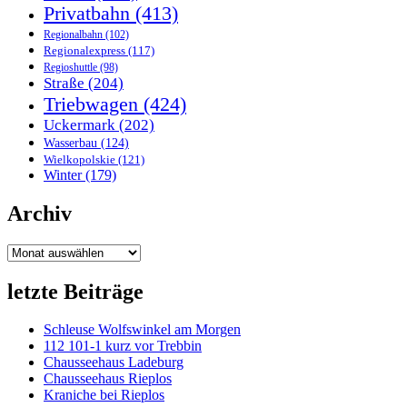
Privatbahn
(413)
Regionalbahn
(102)
Regionalexpress
(117)
Regioshuttle
(98)
Straße
(204)
Triebwagen
(424)
Uckermark
(202)
Wasserbau
(124)
Wielkopolskie
(121)
Winter
(179)
Archiv
Archiv
letzte Beiträge
Schleuse Wolfswinkel am Morgen
112 101-1 kurz vor Trebbin
Chausseehaus Ladeburg
Chausseehaus Rieplos
Kraniche bei Rieplos