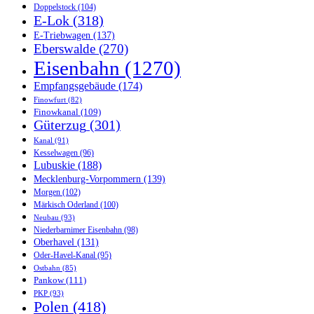
Doppelstock
(104)
E-Lok
(318)
E-Triebwagen
(137)
Eberswalde
(270)
Eisenbahn
(1270)
Empfangsgebäude
(174)
Finowfurt
(82)
Finowkanal
(109)
Güterzug
(301)
Kanal
(91)
Kesselwagen
(96)
Lubuskie
(188)
Mecklenburg-Vorpommern
(139)
Morgen
(102)
Märkisch Oderland
(100)
Neubau
(93)
Niederbarnimer Eisenbahn
(98)
Oberhavel
(131)
Oder-Havel-Kanal
(95)
Ostbahn
(85)
Pankow
(111)
PKP
(93)
Polen
(418)