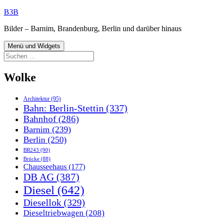
Zum
B3B
Inhalt
Bilder – Barnim, Brandenburg, Berlin und darüber hinaus
springen
Menü und Widgets
Suchen
nach:
Wolke
Architektur
(95)
Bahn: Berlin-Stettin
(337)
Bahnhof
(286)
Barnim
(239)
Berlin
(250)
BR243
(90)
Brücke
(88)
Chausseehaus
(177)
DB AG
(387)
Diesel
(642)
Diesellok
(329)
Dieseltriebwagen
(208)