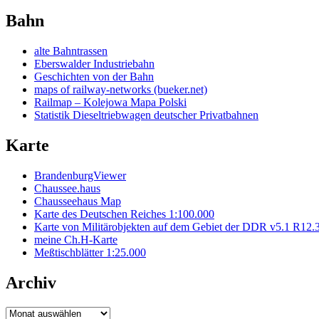
Bahn
alte Bahntrassen
Eberswalder Industriebahn
Geschichten von der Bahn
maps of railway-networks (bueker.net)
Railmap – Kolejowa Mapa Polski
Statistik Dieseltriebwagen deutscher Privatbahnen
Karte
BrandenburgViewer
Chaussee.haus
Chausseehaus Map
Karte des Deutschen Reiches 1:100.000
Karte von Militärobjekten auf dem Gebiet der DDR v5.1 R12.
meine Ch.H-Karte
Meßtischblätter 1:25.000
Archiv
Archiv