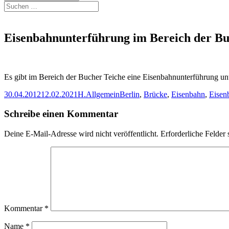
Suchen
nach:
Eisenbahnunterführung im Bereich der Bu
Es gibt im Bereich der Bucher Teiche eine Eisenbahnunterführung unte
Veröffentlicht
Autor
Kategorien
Schlagwörter
30.04.2012
12.02.2021
H.
Allgemein
Berlin
,
Brücke
,
Eisenbahn
,
Eisen
am
Schreibe einen Kommentar
Deine E-Mail-Adresse wird nicht veröffentlicht.
Erforderliche Felder 
Kommentar
*
Name
*