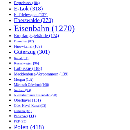
Doppelstock
(104)
E-Lok
(318)
E-Triebwagen
(137)
Eberswalde
(270)
Eisenbahn
(1270)
Empfangsgebäude
(174)
Finowfurt
(82)
Finowkanal
(109)
Güterzug
(301)
Kanal
(91)
Kesselwagen
(96)
Lubuskie
(188)
Mecklenburg-Vorpommern
(139)
Morgen
(102)
Märkisch Oderland
(100)
Neubau
(93)
Niederbarnimer Eisenbahn
(98)
Oberhavel
(131)
Oder-Havel-Kanal
(95)
Ostbahn
(85)
Pankow
(111)
PKP
(93)
Polen
(418)