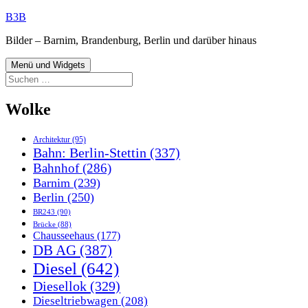
Zum
B3B
Inhalt
Bilder – Barnim, Brandenburg, Berlin und darüber hinaus
springen
Menü und Widgets
Suchen
nach:
Wolke
Architektur
(95)
Bahn: Berlin-Stettin
(337)
Bahnhof
(286)
Barnim
(239)
Berlin
(250)
BR243
(90)
Brücke
(88)
Chausseehaus
(177)
DB AG
(387)
Diesel
(642)
Diesellok
(329)
Dieseltriebwagen
(208)