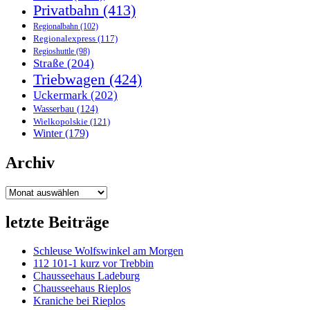
Privatbahn
(413)
Regionalbahn
(102)
Regionalexpress
(117)
Regioshuttle
(98)
Straße
(204)
Triebwagen
(424)
Uckermark
(202)
Wasserbau
(124)
Wielkopolskie
(121)
Winter
(179)
Archiv
Archiv
letzte Beiträge
Schleuse Wolfswinkel am Morgen
112 101-1 kurz vor Trebbin
Chausseehaus Ladeburg
Chausseehaus Rieplos
Kraniche bei Rieplos