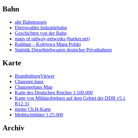
Bahn
alte Bahntrassen
Eberswalder Industriebahn
Geschichten von der Bahn
maps of railway-networks (bueker.net)
Railmap – Kolejowa Mapa Polski
Statistik Dieseltriebwagen deutscher Privatbahnen
Karte
BrandenburgViewer
Chaussee.haus
Chausseehaus Map
Karte des Deutschen Reiches 1:100.000
Karte von Militärobjekten auf dem Gebiet der DDR v5.1
R12.31
meine Ch.H-Karte
Meßtischblätter 1:25.000
Archiv