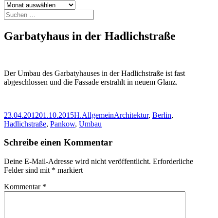
Archiv
Suchen
nach:
Garbatyhaus in der Hadlichstraße
Der Umbau des Garbatyhauses in der Hadlichstraße ist fast
abgeschlossen und die Fassade erstrahlt in neuem Glanz.
Veröffentlicht
Autor
Kategorien
Schlagwörter
23.04.2012
01.10.2015
H.
Allgemein
Architektur
,
Berlin
,
am
Hadlichstraße
,
Pankow
,
Umbau
Schreibe einen Kommentar
Deine E-Mail-Adresse wird nicht veröffentlicht.
Erforderliche
Felder sind mit
*
markiert
Kommentar
*