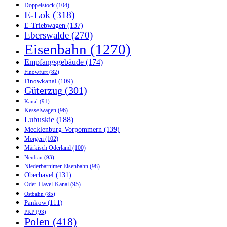
Doppelstock
(104)
E-Lok
(318)
E-Triebwagen
(137)
Eberswalde
(270)
Eisenbahn
(1270)
Empfangsgebäude
(174)
Finowfurt
(82)
Finowkanal
(109)
Güterzug
(301)
Kanal
(91)
Kesselwagen
(96)
Lubuskie
(188)
Mecklenburg-Vorpommern
(139)
Morgen
(102)
Märkisch Oderland
(100)
Neubau
(93)
Niederbarnimer Eisenbahn
(98)
Oberhavel
(131)
Oder-Havel-Kanal
(95)
Ostbahn
(85)
Pankow
(111)
PKP
(93)
Polen
(418)