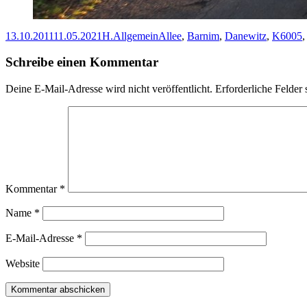
Veröffentlicht
Autor
Kategorien
Schlagwörter
13.10.2011
11.05.2021
H.
Allgemein
Allee
,
Barnim
,
Danewitz
,
K6005
am
Schreibe einen Kommentar
Deine E-Mail-Adresse wird nicht veröffentlicht.
Erforderliche Felder 
Kommentar
*
Name
*
E-Mail-Adresse
*
Website