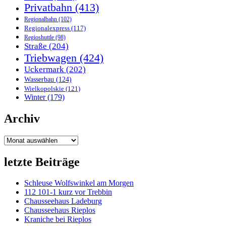
Privatbahn
(413)
Regionalbahn
(102)
Regionalexpress
(117)
Regioshuttle
(98)
Straße
(204)
Triebwagen
(424)
Uckermark
(202)
Wasserbau
(124)
Wielkopolskie
(121)
Winter
(179)
Archiv
Archiv
letzte Beiträge
Schleuse Wolfswinkel am Morgen
112 101-1 kurz vor Trebbin
Chausseehaus Ladeburg
Chausseehaus Rieplos
Kraniche bei Rieplos