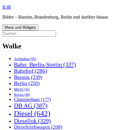
Zum
B3B
Inhalt
Bilder – Barnim, Brandenburg, Berlin und darüber hinaus
springen
Menü und Widgets
Suchen
nach:
Wolke
Architektur
(95)
Bahn: Berlin-Stettin
(337)
Bahnhof
(286)
Barnim
(239)
Berlin
(250)
BR243
(90)
Brücke
(88)
Chausseehaus
(177)
DB AG
(387)
Diesel
(642)
Diesellok
(329)
Dieseltriebwagen
(208)