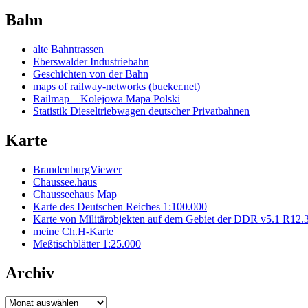
Bahn
alte Bahntrassen
Eberswalder Industriebahn
Geschichten von der Bahn
maps of railway-networks (bueker.net)
Railmap – Kolejowa Mapa Polski
Statistik Dieseltriebwagen deutscher Privatbahnen
Karte
BrandenburgViewer
Chaussee.haus
Chausseehaus Map
Karte des Deutschen Reiches 1:100.000
Karte von Militärobjekten auf dem Gebiet der DDR v5.1 R12.
meine Ch.H-Karte
Meßtischblätter 1:25.000
Archiv
Archiv