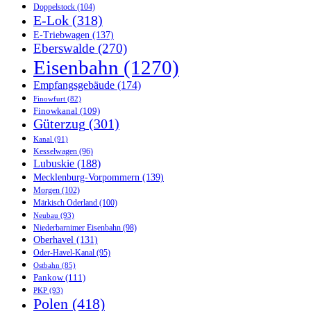
Doppelstock
(104)
E-Lok
(318)
E-Triebwagen
(137)
Eberswalde
(270)
Eisenbahn
(1270)
Empfangsgebäude
(174)
Finowfurt
(82)
Finowkanal
(109)
Güterzug
(301)
Kanal
(91)
Kesselwagen
(96)
Lubuskie
(188)
Mecklenburg-Vorpommern
(139)
Morgen
(102)
Märkisch Oderland
(100)
Neubau
(93)
Niederbarnimer Eisenbahn
(98)
Oberhavel
(131)
Oder-Havel-Kanal
(95)
Ostbahn
(85)
Pankow
(111)
PKP
(93)
Polen
(418)