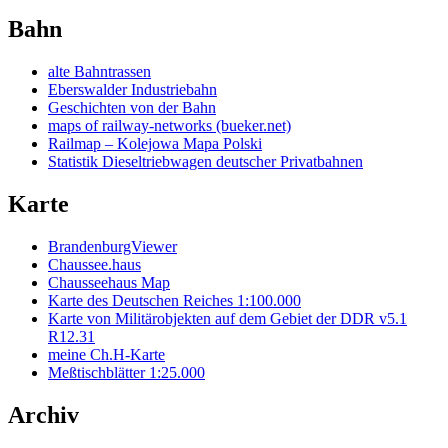
Bahn
alte Bahntrassen
Eberswalder Industriebahn
Geschichten von der Bahn
maps of railway-networks (bueker.net)
Railmap – Kolejowa Mapa Polski
Statistik Dieseltriebwagen deutscher Privatbahnen
Karte
BrandenburgViewer
Chaussee.haus
Chausseehaus Map
Karte des Deutschen Reiches 1:100.000
Karte von Militärobjekten auf dem Gebiet der DDR v5.1
R12.31
meine Ch.H-Karte
Meßtischblätter 1:25.000
Archiv