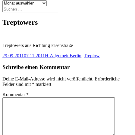
Archiv
Suchen
nach:
Treptowers
Treptowers aus Richtung Elsenstraße
Veröffentlicht
Autor
Kategorien
Schlagwörter
29.09.2011
07.11.2011
H.
Allgemein
Berlin
,
Treptow
am
Schreibe einen Kommentar
Deine E-Mail-Adresse wird nicht veröffentlicht.
Erforderliche
Felder sind mit
*
markiert
Kommentar
*