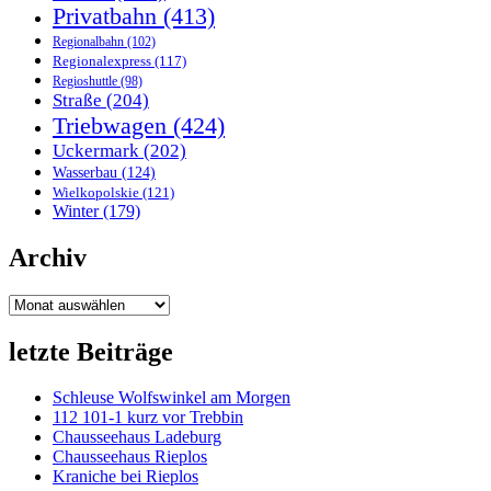
Privatbahn
(413)
Regionalbahn
(102)
Regionalexpress
(117)
Regioshuttle
(98)
Straße
(204)
Triebwagen
(424)
Uckermark
(202)
Wasserbau
(124)
Wielkopolskie
(121)
Winter
(179)
Archiv
Archiv
letzte Beiträge
Schleuse Wolfswinkel am Morgen
112 101-1 kurz vor Trebbin
Chausseehaus Ladeburg
Chausseehaus Rieplos
Kraniche bei Rieplos