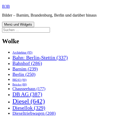
Zum
B3B
Inhalt
Bilder – Barnim, Brandenburg, Berlin und darüber hinaus
springen
Menü und Widgets
Suchen
nach:
Wolke
Architektur
(95)
Bahn: Berlin-Stettin
(337)
Bahnhof
(286)
Barnim
(239)
Berlin
(250)
BR243
(90)
Brücke
(88)
Chausseehaus
(177)
DB AG
(387)
Diesel
(642)
Diesellok
(329)
Dieseltriebwagen
(208)