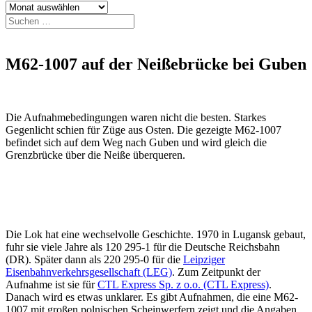
Archiv
Suchen
nach:
M62-1007 auf der Neißebrücke bei Guben
Die Aufnahmebedingungen waren nicht die besten. Starkes
Gegenlicht schien für Züge aus Osten. Die gezeigte M62-1007
befindet sich auf dem Weg nach Guben und wird gleich die
Grenzbrücke über die Neiße überqueren.
Die Lok hat eine wechselvolle Geschichte. 1970 in Lugansk gebaut,
fuhr sie viele Jahre als 120 295-1 für die Deutsche Reichsbahn
(DR). Später dann als 220 295-0 für die
Leipziger
Eisenbahnverkehrsgesellschaft (LEG)
. Zum Zeitpunkt der
Aufnahme ist sie für
CTL Express Sp. z o.o. (CTL Express)
.
Danach wird es etwas unklarer. Es gibt Aufnahmen, die eine M62-
1007 mit großen polnischen Scheinwerfern zeigt und die Angaben