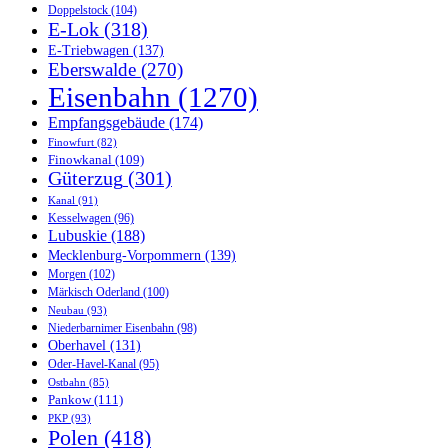
Doppelstock
(104)
E-Lok
(318)
E-Triebwagen
(137)
Eberswalde
(270)
Eisenbahn
(1270)
Empfangsgebäude
(174)
Finowfurt
(82)
Finowkanal
(109)
Güterzug
(301)
Kanal
(91)
Kesselwagen
(96)
Lubuskie
(188)
Mecklenburg-Vorpommern
(139)
Morgen
(102)
Märkisch Oderland
(100)
Neubau
(93)
Niederbarnimer Eisenbahn
(98)
Oberhavel
(131)
Oder-Havel-Kanal
(95)
Ostbahn
(85)
Pankow
(111)
PKP
(93)
Polen
(418)