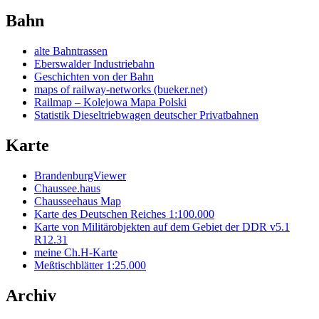
Bahn
alte Bahntrassen
Eberswalder Industriebahn
Geschichten von der Bahn
maps of railway-networks (bueker.net)
Railmap – Kolejowa Mapa Polski
Statistik Dieseltriebwagen deutscher Privatbahnen
Karte
BrandenburgViewer
Chaussee.haus
Chausseehaus Map
Karte des Deutschen Reiches 1:100.000
Karte von Militärobjekten auf dem Gebiet der DDR v5.1
R12.31
meine Ch.H-Karte
Meßtischblätter 1:25.000
Archiv