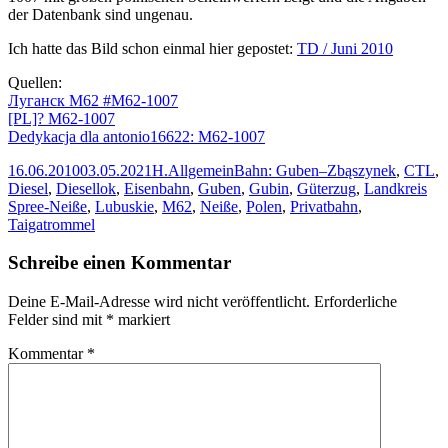
der Datenbank sind ungenau.
Ich hatte das Bild schon einmal hier gepostet:
TD / Juni 2010
Quellen:
Луганск M62 #M62-1007
[PL]? M62-1007
Dedykacja dla antonio16622: M62-1007
Veröffentlicht
Autor
Kategorien
Schlagwörter
16.06.2010
03.05.2021
H.
Allgemein
Bahn: Guben–Zbąszynek
,
CTL
,
am
Diesel
,
Diesellok
,
Eisenbahn
,
Guben
,
Gubin
,
Güterzug
,
Landkreis
Spree-Neiße
,
Lubuskie
,
M62
,
Neiße
,
Polen
,
Privatbahn
,
Taigatrommel
Schreibe einen Kommentar
Deine E-Mail-Adresse wird nicht veröffentlicht.
Erforderliche
Felder sind mit
*
markiert
Kommentar
*