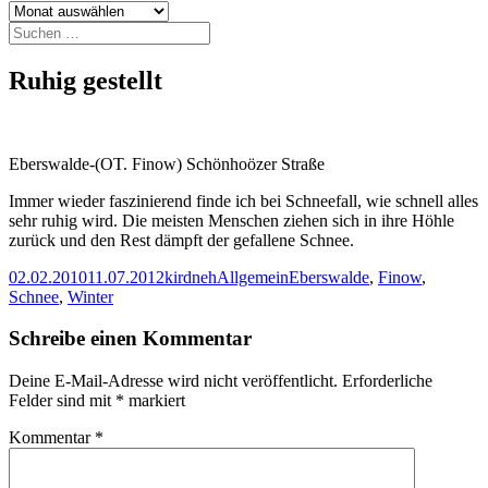
Archiv
Suchen
nach:
Ruhig gestellt
Eberswalde-(OT. Finow) Schönhoözer Straße
Immer wieder faszinierend finde ich bei Schneefall, wie schnell alles
sehr ruhig wird. Die meisten Menschen ziehen sich in ihre Höhle
zurück und den Rest dämpft der gefallene Schnee.
Veröffentlicht
Autor
Kategorien
Schlagwörter
02.02.2010
11.07.2012
kirdneh
Allgemein
Eberswalde
,
Finow
,
am
Schnee
,
Winter
Schreibe einen Kommentar
Deine E-Mail-Adresse wird nicht veröffentlicht.
Erforderliche
Felder sind mit
*
markiert
Kommentar
*