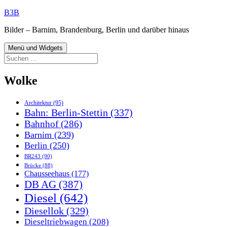
Zum
B3B
Inhalt
Bilder – Barnim, Brandenburg, Berlin und darüber hinaus
springen
Menü und Widgets
Suchen
nach:
Wolke
Architektur
(95)
Bahn: Berlin-Stettin
(337)
Bahnhof
(286)
Barnim
(239)
Berlin
(250)
BR243
(90)
Brücke
(88)
Chausseehaus
(177)
DB AG
(387)
Diesel
(642)
Diesellok
(329)
Dieseltriebwagen
(208)