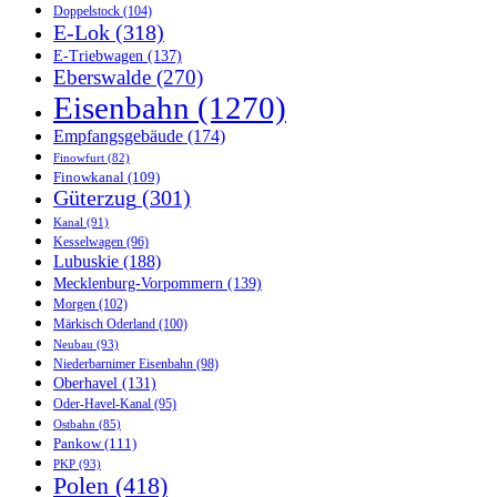
Doppelstock
(104)
E-Lok
(318)
E-Triebwagen
(137)
Eberswalde
(270)
Eisenbahn
(1270)
Empfangsgebäude
(174)
Finowfurt
(82)
Finowkanal
(109)
Güterzug
(301)
Kanal
(91)
Kesselwagen
(96)
Lubuskie
(188)
Mecklenburg-Vorpommern
(139)
Morgen
(102)
Märkisch Oderland
(100)
Neubau
(93)
Niederbarnimer Eisenbahn
(98)
Oberhavel
(131)
Oder-Havel-Kanal
(95)
Ostbahn
(85)
Pankow
(111)
PKP
(93)
Polen
(418)