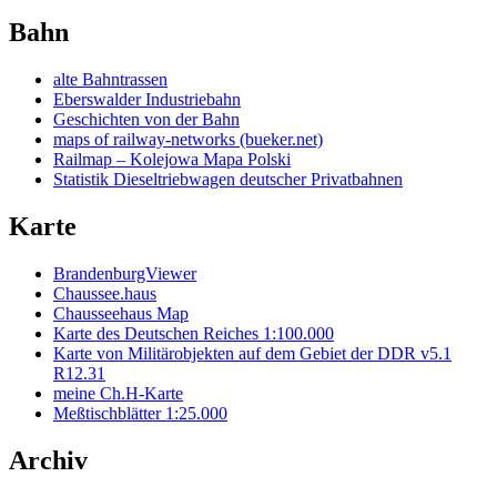
Bahn
alte Bahntrassen
Eberswalder Industriebahn
Geschichten von der Bahn
maps of railway-networks (bueker.net)
Railmap – Kolejowa Mapa Polski
Statistik Dieseltriebwagen deutscher Privatbahnen
Karte
BrandenburgViewer
Chaussee.haus
Chausseehaus Map
Karte des Deutschen Reiches 1:100.000
Karte von Militärobjekten auf dem Gebiet der DDR v5.1
R12.31
meine Ch.H-Karte
Meßtischblätter 1:25.000
Archiv