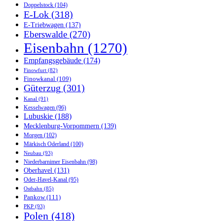
Doppelstock
(104)
E-Lok
(318)
E-Triebwagen
(137)
Eberswalde
(270)
Eisenbahn
(1270)
Empfangsgebäude
(174)
Finowfurt
(82)
Finowkanal
(109)
Güterzug
(301)
Kanal
(91)
Kesselwagen
(96)
Lubuskie
(188)
Mecklenburg-Vorpommern
(139)
Morgen
(102)
Märkisch Oderland
(100)
Neubau
(93)
Niederbarnimer Eisenbahn
(98)
Oberhavel
(131)
Oder-Havel-Kanal
(95)
Ostbahn
(85)
Pankow
(111)
PKP
(93)
Polen
(418)