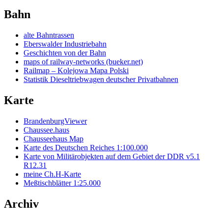
Bahn
alte Bahntrassen
Eberswalder Industriebahn
Geschichten von der Bahn
maps of railway-networks (bueker.net)
Railmap – Kolejowa Mapa Polski
Statistik Dieseltriebwagen deutscher Privatbahnen
Karte
BrandenburgViewer
Chaussee.haus
Chausseehaus Map
Karte des Deutschen Reiches 1:100.000
Karte von Militärobjekten auf dem Gebiet der DDR v5.1
R12.31
meine Ch.H-Karte
Meßtischblätter 1:25.000
Archiv