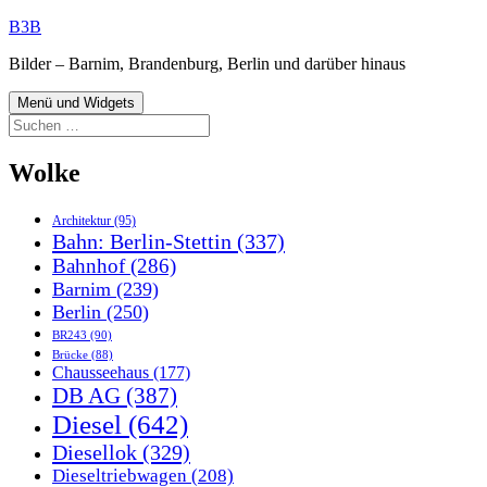
Zum
B3B
Inhalt
Bilder – Barnim, Brandenburg, Berlin und darüber hinaus
springen
Menü und Widgets
Suchen
nach:
Wolke
Architektur
(95)
Bahn: Berlin-Stettin
(337)
Bahnhof
(286)
Barnim
(239)
Berlin
(250)
BR243
(90)
Brücke
(88)
Chausseehaus
(177)
DB AG
(387)
Diesel
(642)
Diesellok
(329)
Dieseltriebwagen
(208)