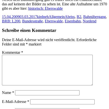
das auf keinem der Bilder zu sehen ist. Eine alte Aufnahme um 1970
gibt es aber hier:
historisch: Eberswalde
Veröffentlicht
Autor
Kategorien
Schlagwörter
15.04.2009
03.03.2017
kirdneh
Allgemein
Abriss
,
B2
,
Bahnübergang
,
am
BRB: L200
,
Bundesstraße
,
Eberswalde
,
Eisenbahn
,
Nordend
Schreibe einen Kommentar
Deine E-Mail-Adresse wird nicht veröffentlicht.
Erforderliche
Felder sind mit
*
markiert
Kommentar
*
Name
*
E-Mail-Adresse
*