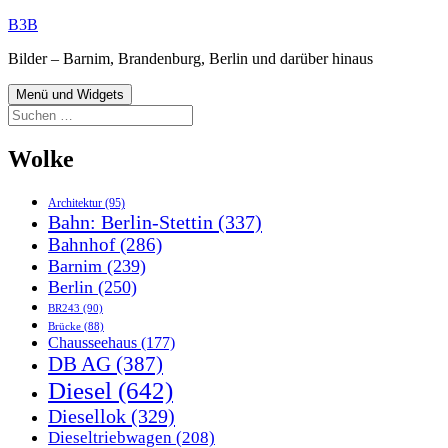
Zum
B3B
Inhalt
Bilder – Barnim, Brandenburg, Berlin und darüber hinaus
springen
Menü und Widgets
Suchen
nach:
Wolke
Architektur
(95)
Bahn: Berlin-Stettin
(337)
Bahnhof
(286)
Barnim
(239)
Berlin
(250)
BR243
(90)
Brücke
(88)
Chausseehaus
(177)
DB AG
(387)
Diesel
(642)
Diesellok
(329)
Dieseltriebwagen
(208)