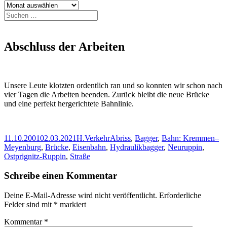
Archiv
Suchen
nach:
Abschluss der Arbeiten
Unsere Leute klotzten ordentlich ran und so konnten wir schon nach
vier Tagen die Arbeiten beenden. Zurück bleibt die neue Brücke
und eine perfekt hergerichtete Bahnlinie.
Veröffentlicht
Autor
Kategorien
Schlagwörter
11.10.2001
02.03.2021
H.
Verkehr
Abriss
,
Bagger
,
Bahn: Kremmen–
am
Meyenburg
,
Brücke
,
Eisenbahn
,
Hydraulikbagger
,
Neuruppin
,
Ostprignitz-Ruppin
,
Straße
Schreibe einen Kommentar
Deine E-Mail-Adresse wird nicht veröffentlicht.
Erforderliche
Felder sind mit
*
markiert
Kommentar
*