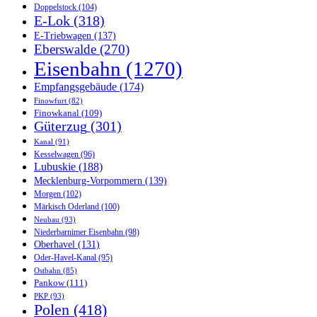
Doppelstock
(104)
E-Lok
(318)
E-Triebwagen
(137)
Eberswalde
(270)
Eisenbahn
(1270)
Empfangsgebäude
(174)
Finowfurt
(82)
Finowkanal
(109)
Güterzug
(301)
Kanal
(91)
Kesselwagen
(96)
Lubuskie
(188)
Mecklenburg-Vorpommern
(139)
Morgen
(102)
Märkisch Oderland
(100)
Neubau
(93)
Niederbarnimer Eisenbahn
(98)
Oberhavel
(131)
Oder-Havel-Kanal
(95)
Ostbahn
(85)
Pankow
(111)
PKP
(93)
Polen
(418)