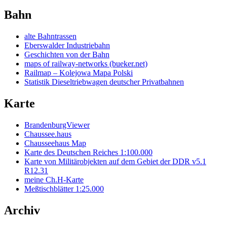
Bahn
alte Bahntrassen
Eberswalder Industriebahn
Geschichten von der Bahn
maps of railway-networks (bueker.net)
Railmap – Kolejowa Mapa Polski
Statistik Dieseltriebwagen deutscher Privatbahnen
Karte
BrandenburgViewer
Chaussee.haus
Chausseehaus Map
Karte des Deutschen Reiches 1:100.000
Karte von Militärobjekten auf dem Gebiet der DDR v5.1
R12.31
meine Ch.H-Karte
Meßtischblätter 1:25.000
Archiv