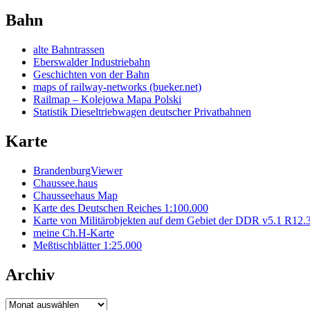
Bahn
alte Bahntrassen
Eberswalder Industriebahn
Geschichten von der Bahn
maps of railway-networks (bueker.net)
Railmap – Kolejowa Mapa Polski
Statistik Dieseltriebwagen deutscher Privatbahnen
Karte
BrandenburgViewer
Chaussee.haus
Chausseehaus Map
Karte des Deutschen Reiches 1:100.000
Karte von Militärobjekten auf dem Gebiet der DDR v5.1 R12.
meine Ch.H-Karte
Meßtischblätter 1:25.000
Archiv
Archiv