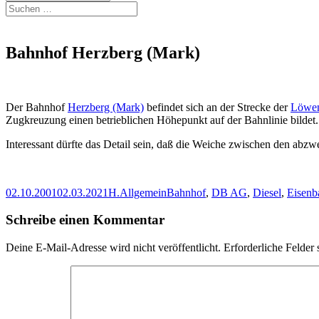
Suchen
nach:
Bahnhof Herzberg (Mark)
Der Bahnhof
Herzberg (Mark)
befindet sich an der Strecke der
Löwen
Zugkreuzung einen betrieblichen Höhepunkt auf der Bahnlinie bildet.
Interessant dürfte das Detail sein, daß die Weiche zwischen den abz
Veröffentlicht
Autor
Kategorien
Schlagwörter
02.10.2001
02.03.2021
H.
Allgemein
Bahnhof
,
DB AG
,
Diesel
,
Eisenb
am
Schreibe einen Kommentar
Deine E-Mail-Adresse wird nicht veröffentlicht.
Erforderliche Felder 