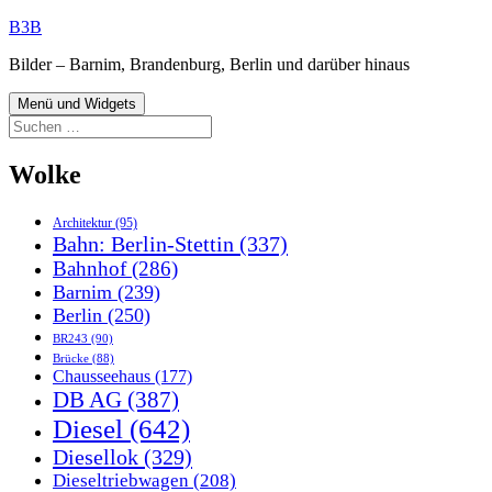
Zum
B3B
Inhalt
Bilder – Barnim, Brandenburg, Berlin und darüber hinaus
springen
Menü und Widgets
Suchen
nach:
Wolke
Architektur
(95)
Bahn: Berlin-Stettin
(337)
Bahnhof
(286)
Barnim
(239)
Berlin
(250)
BR243
(90)
Brücke
(88)
Chausseehaus
(177)
DB AG
(387)
Diesel
(642)
Diesellok
(329)
Dieseltriebwagen
(208)