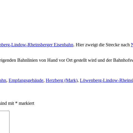
berg-Lindow-Rheinsberger Eisenbahn
. Hier zweigt die Strecke nach
N
weigenden Bahnlinien von Hand vor Ort gestellt wird und der Bahnhofsvo
ahn
,
Empfangsgebäude
,
Herzberg (Mark)
,
Löwenberg-Lindow-Rheinsb
sind mit
*
markiert