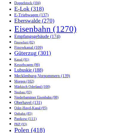
Doppelstock
(104)
E-Lok
(318)
E-Triebwagen
(137)
Eberswalde
(270)
Eisenbahn
(1270)
Empfangsgebäude
(174)
Finowfurt
(82)
Finowkanal
(109)
Güterzug
(301)
Kanal
(91)
Kesselwagen
(96)
Lubuskie
(188)
Mecklenburg-Vorpommern
(139)
Morgen
(102)
Märkisch Oderland
(100)
Neubau
(93)
Niederbarnimer Eisenbahn
(98)
Oberhavel
(131)
Oder-Havel-Kanal
(95)
Ostbahn
(85)
Pankow
(111)
PKP
(93)
Polen
(418)