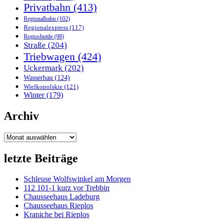
Privatbahn
(413)
Regionalbahn
(102)
Regionalexpress
(117)
Regioshuttle
(98)
Straße
(204)
Triebwagen
(424)
Uckermark
(202)
Wasserbau
(124)
Wielkopolskie
(121)
Winter
(179)
Archiv
Archiv
letzte Beiträge
Schleuse Wolfswinkel am Morgen
112 101-1 kurz vor Trebbin
Chausseehaus Ladeburg
Chausseehaus Rieplos
Kraniche bei Rieplos