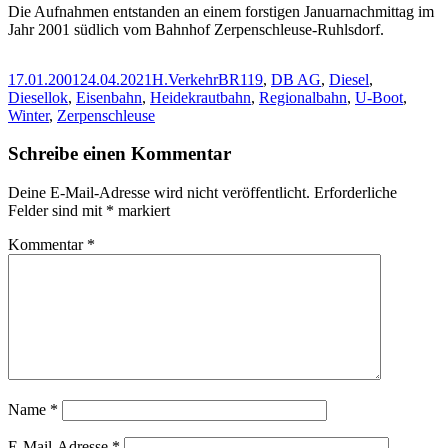
Die Aufnahmen entstanden an einem forstigen Januarnachmittag im
Jahr 2001 südlich vom Bahnhof Zerpenschleuse-Ruhlsdorf.
Veröffentlicht
Autor
Kategorien
Schlagwörter
17.01.2001
24.04.2021
H.
Verkehr
BR119
,
DB AG
,
Diesel
,
am
Diesellok
,
Eisenbahn
,
Heidekrautbahn
,
Regionalbahn
,
U-Boot
,
Winter
,
Zerpenschleuse
Schreibe einen Kommentar
Deine E-Mail-Adresse wird nicht veröffentlicht.
Erforderliche
Felder sind mit
*
markiert
Kommentar
*
Name
*
E-Mail-Adresse
*