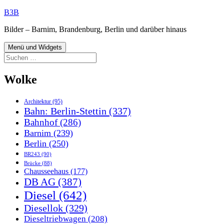
Zum
B3B
Inhalt
Bilder – Barnim, Brandenburg, Berlin und darüber hinaus
springen
Menü und Widgets
Suchen
nach:
Wolke
Architektur
(95)
Bahn: Berlin-Stettin
(337)
Bahnhof
(286)
Barnim
(239)
Berlin
(250)
BR243
(90)
Brücke
(88)
Chausseehaus
(177)
DB AG
(387)
Diesel
(642)
Diesellok
(329)
Dieseltriebwagen
(208)