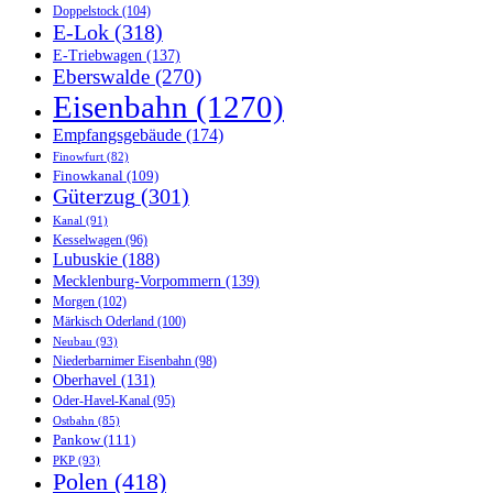
Doppelstock
(104)
E-Lok
(318)
E-Triebwagen
(137)
Eberswalde
(270)
Eisenbahn
(1270)
Empfangsgebäude
(174)
Finowfurt
(82)
Finowkanal
(109)
Güterzug
(301)
Kanal
(91)
Kesselwagen
(96)
Lubuskie
(188)
Mecklenburg-Vorpommern
(139)
Morgen
(102)
Märkisch Oderland
(100)
Neubau
(93)
Niederbarnimer Eisenbahn
(98)
Oberhavel
(131)
Oder-Havel-Kanal
(95)
Ostbahn
(85)
Pankow
(111)
PKP
(93)
Polen
(418)