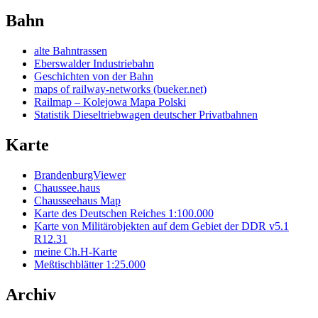
Bahn
alte Bahntrassen
Eberswalder Industriebahn
Geschichten von der Bahn
maps of railway-networks (bueker.net)
Railmap – Kolejowa Mapa Polski
Statistik Dieseltriebwagen deutscher Privatbahnen
Karte
BrandenburgViewer
Chaussee.haus
Chausseehaus Map
Karte des Deutschen Reiches 1:100.000
Karte von Militärobjekten auf dem Gebiet der DDR v5.1
R12.31
meine Ch.H-Karte
Meßtischblätter 1:25.000
Archiv