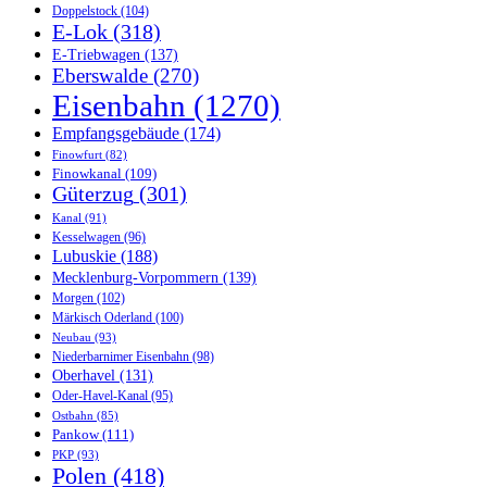
Doppelstock
(104)
E-Lok
(318)
E-Triebwagen
(137)
Eberswalde
(270)
Eisenbahn
(1270)
Empfangsgebäude
(174)
Finowfurt
(82)
Finowkanal
(109)
Güterzug
(301)
Kanal
(91)
Kesselwagen
(96)
Lubuskie
(188)
Mecklenburg-Vorpommern
(139)
Morgen
(102)
Märkisch Oderland
(100)
Neubau
(93)
Niederbarnimer Eisenbahn
(98)
Oberhavel
(131)
Oder-Havel-Kanal
(95)
Ostbahn
(85)
Pankow
(111)
PKP
(93)
Polen
(418)