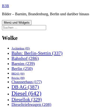
Zum
B3B
Inhalt
Bilder – Barnim, Brandenburg, Berlin und darüber hinaus
springen
Menü und Widgets
Suchen
nach:
Wolke
Architektur
(95)
Bahn: Berlin-Stettin
(337)
Bahnhof
(286)
Barnim
(239)
Berlin
(250)
BR243
(90)
Brücke
(88)
Chausseehaus
(177)
DB AG
(387)
Diesel
(642)
Diesellok
(329)
Dieseltriebwagen
(208)