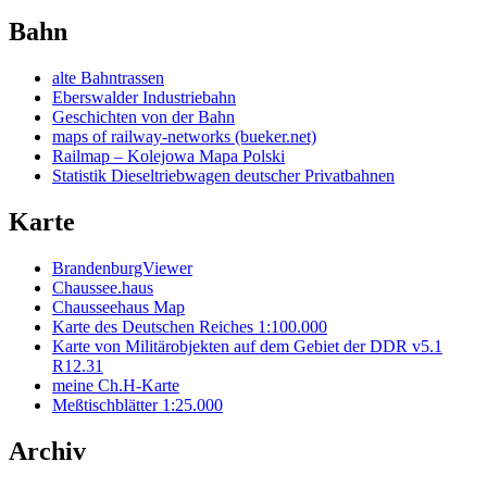
Bahn
alte Bahntrassen
Eberswalder Industriebahn
Geschichten von der Bahn
maps of railway-networks (bueker.net)
Railmap – Kolejowa Mapa Polski
Statistik Dieseltriebwagen deutscher Privatbahnen
Karte
BrandenburgViewer
Chaussee.haus
Chausseehaus Map
Karte des Deutschen Reiches 1:100.000
Karte von Militärobjekten auf dem Gebiet der DDR v5.1
R12.31
meine Ch.H-Karte
Meßtischblätter 1:25.000
Archiv