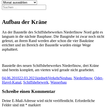
Archiv
Suchen
nach:
Aufbau der Kräne
An der Baustelle des Schiffshebewerkes Niederfinow Nord geht es
langsam in die nächste Bauphase. Die Baugrube ist zwar noch nicht
gelenzt, an ihrem Rand werden aber schon die vier Baukräne
errichtet und im Bereich der Baustelle wurden einige Wege
asphaltiert.
Baustelle des neuen Schiffshebewerkes Niederfinow, drei Kräne
sind bereits komplett, am vierten wird gerade nicht gearbeitet.
Veröffentlicht
Autor
Kategorien
Schlagwörter
04.06.2010
22.03.2021
kirdneh
Verkehr
Neubau
,
Niederfinow
,
Oder-
am
Havel-Kanal
,
Schiffshebewerk
,
Wasserbau
Schreibe einen Kommentar
Deine E-Mail-Adresse wird nicht veröffentlicht.
Erforderliche
Felder sind mit
*
markiert