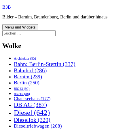
Zum
B3B
Inhalt
Bilder – Barnim, Brandenburg, Berlin und darüber hinaus
springen
Menü und Widgets
Suchen
nach:
Wolke
Architektur
(95)
Bahn: Berlin-Stettin
(337)
Bahnhof
(286)
Barnim
(239)
Berlin
(250)
BR243
(90)
Brücke
(88)
Chausseehaus
(177)
DB AG
(387)
Diesel
(642)
Diesellok
(329)
Dieseltriebwagen
(208)