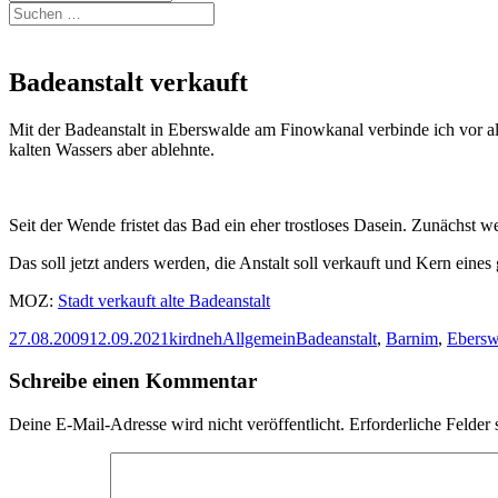
Suchen
nach:
Badeanstalt verkauft
Mit der Badeanstalt in Eberswalde am Finowkanal verbinde ich vor a
kalten Wassers aber ablehnte.
Seit der Wende fristet das Bad ein eher trostloses Dasein. Zunächst 
Das soll jetzt anders werden, die Anstalt soll verkauft und Kern ein
MOZ:
Stadt verkauft alte Badeanstalt
Veröffentlicht
Autor
Kategorien
Schlagwörter
27.08.2009
12.09.2021
kirdneh
Allgemein
Badeanstalt
,
Barnim
,
Ebersw
am
Schreibe einen Kommentar
Deine E-Mail-Adresse wird nicht veröffentlicht.
Erforderliche Felder 