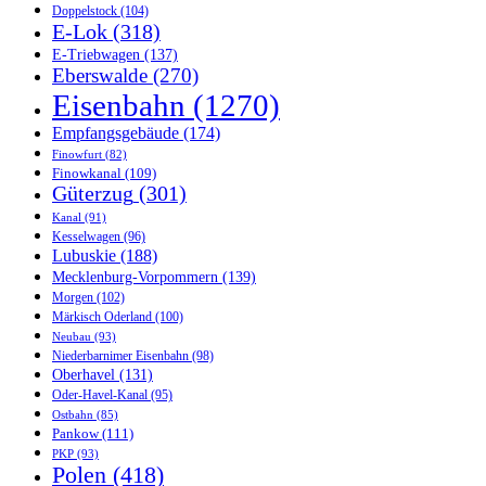
Doppelstock
(104)
E-Lok
(318)
E-Triebwagen
(137)
Eberswalde
(270)
Eisenbahn
(1270)
Empfangsgebäude
(174)
Finowfurt
(82)
Finowkanal
(109)
Güterzug
(301)
Kanal
(91)
Kesselwagen
(96)
Lubuskie
(188)
Mecklenburg-Vorpommern
(139)
Morgen
(102)
Märkisch Oderland
(100)
Neubau
(93)
Niederbarnimer Eisenbahn
(98)
Oberhavel
(131)
Oder-Havel-Kanal
(95)
Ostbahn
(85)
Pankow
(111)
PKP
(93)
Polen
(418)