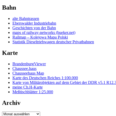
Bahn
alte Bahntrassen
Eberswalder Industriebahn
Geschichten von der Bahn
maps of railway-networks (bueker.net)
Railmap – Kolejowa Mapa Polski
Statistik Dieseltriebwagen deutscher Privatbahnen
Karte
BrandenburgViewer
Chaussee.haus
Chausseehaus Map
Karte des Deutschen Reiches 1:100.000
Karte von Militärobjekten auf dem Gebiet der DDR v5.1 R12.
meine Ch.H-Karte
Meßtischblätter 1:25.000
Archiv
Archiv