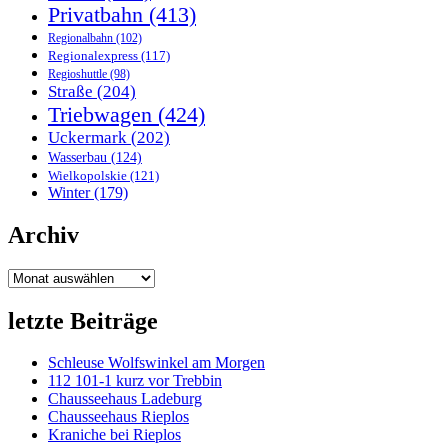
Privatbahn
(413)
Regionalbahn
(102)
Regionalexpress
(117)
Regioshuttle
(98)
Straße
(204)
Triebwagen
(424)
Uckermark
(202)
Wasserbau
(124)
Wielkopolskie
(121)
Winter
(179)
Archiv
Archiv
letzte Beiträge
Schleuse Wolfswinkel am Morgen
112 101-1 kurz vor Trebbin
Chausseehaus Ladeburg
Chausseehaus Rieplos
Kraniche bei Rieplos