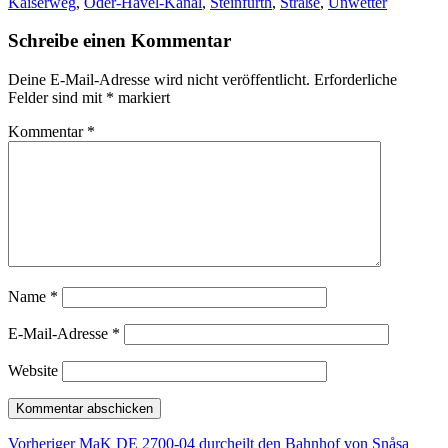
am
Kaiserweg
,
Oder-Havel-Kanal
,
Steinfurth
,
Straße
,
Unwetter
Schreibe einen Kommentar
Deine E-Mail-Adresse wird nicht veröffentlicht.
Erforderliche
Felder sind mit
*
markiert
Kommentar
*
Name
*
E-Mail-Adresse
*
Website
Beitragsnavigation
Vorheriger
Vorheriger
MaK DE 2700-04 durcheilt den Bahnhof von Snåsa