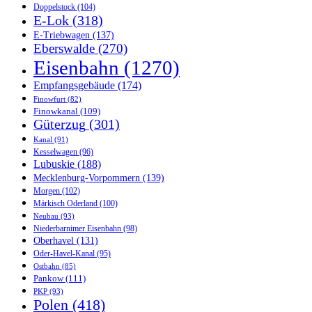
Doppelstock
(104)
E-Lok
(318)
E-Triebwagen
(137)
Eberswalde
(270)
Eisenbahn
(1270)
Empfangsgebäude
(174)
Finowfurt
(82)
Finowkanal
(109)
Güterzug
(301)
Kanal
(91)
Kesselwagen
(96)
Lubuskie
(188)
Mecklenburg-Vorpommern
(139)
Morgen
(102)
Märkisch Oderland
(100)
Neubau
(93)
Niederbarnimer Eisenbahn
(98)
Oberhavel
(131)
Oder-Havel-Kanal
(95)
Ostbahn
(85)
Pankow
(111)
PKP
(93)
Polen
(418)