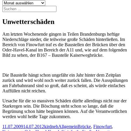
Archiv
Suchen
nach:
Unwetterschäden
Am letzten Wochenende gingen in Teilen Brandenburgs heftige
Niederschläge nieder, die teilweise große Schäden hinterließen. Im
Bereich von Finowfurt traf es die Baustellen der Brücken über den
Oder-Havel-Kanal im Bereich der A11 und, wie auf dem folgenden
Bild zu sehen, der B167 – Baustelle Kaiserwegbrücke.
Die Baustelle hängt schon ungefähr ein Jahr hinter dem Zeitplan
zurück und wird wohl noch weiter zurück fallen. Die Ausspülungen
am Fahrbahnrand sind so groß, daß es scheint, als würde einfaches
Auffüllen nicht reichen.
Ursache für die so massiven Schäden dürfte allerdings nicht nur der
Starkregen sein. Die Böschung steht schon so lange, daß die
Begrünung schon hätte beginnen können. Auf die Verantwortlichen
werden wohl heiße Tage zukommen.
Veröffentlicht
Autor
Kategorien
Schlagwörter
11.07.2009
14.07.2012
kirdneh
Allgemein
Brücke
,
Finowfurt
,