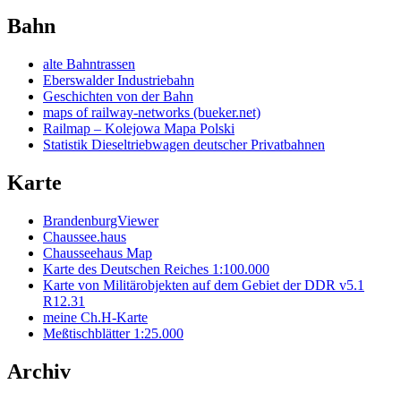
Bahn
alte Bahntrassen
Eberswalder Industriebahn
Geschichten von der Bahn
maps of railway-networks (bueker.net)
Railmap – Kolejowa Mapa Polski
Statistik Dieseltriebwagen deutscher Privatbahnen
Karte
BrandenburgViewer
Chaussee.haus
Chausseehaus Map
Karte des Deutschen Reiches 1:100.000
Karte von Militärobjekten auf dem Gebiet der DDR v5.1
R12.31
meine Ch.H-Karte
Meßtischblätter 1:25.000
Archiv