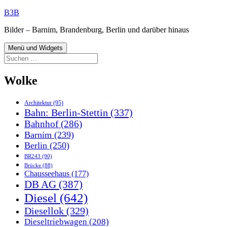
Zum
B3B
Inhalt
Bilder – Barnim, Brandenburg, Berlin und darüber hinaus
springen
Menü und Widgets
Suchen
nach:
Wolke
Architektur
(95)
Bahn: Berlin-Stettin
(337)
Bahnhof
(286)
Barnim
(239)
Berlin
(250)
BR243
(90)
Brücke
(88)
Chausseehaus
(177)
DB AG
(387)
Diesel
(642)
Diesellok
(329)
Dieseltriebwagen
(208)