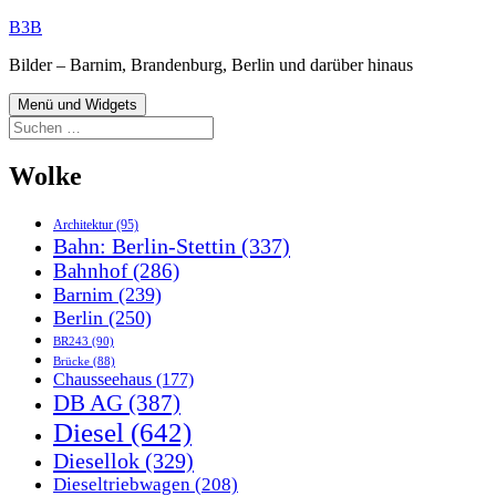
Zum
B3B
Inhalt
Bilder – Barnim, Brandenburg, Berlin und darüber hinaus
springen
Menü und Widgets
Suchen
nach:
Wolke
Architektur
(95)
Bahn: Berlin-Stettin
(337)
Bahnhof
(286)
Barnim
(239)
Berlin
(250)
BR243
(90)
Brücke
(88)
Chausseehaus
(177)
DB AG
(387)
Diesel
(642)
Diesellok
(329)
Dieseltriebwagen
(208)