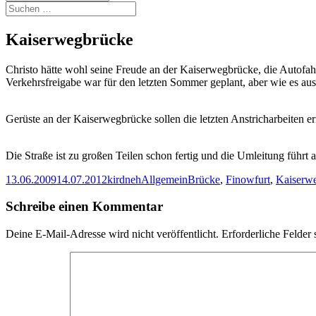
Suchen
nach:
Kaiserwegbrücke
Christo hätte wohl seine Freude an der Kaiserwegbrücke, die Autofah
Verkehrsfreigabe war für den letzten Sommer geplant, aber wie es au
Gerüste an der Kaiserwegbrücke sollen die letzten Anstricharbeiten e
Die Straße ist zu großen Teilen schon fertig und die Umleitung führ
Veröffentlicht
Autor
Kategorien
Schlagwörter
13.06.2009
14.07.2012
kirdneh
Allgemein
Brücke
,
Finowfurt
,
Kaiserw
am
Schreibe einen Kommentar
Deine E-Mail-Adresse wird nicht veröffentlicht.
Erforderliche Felder 