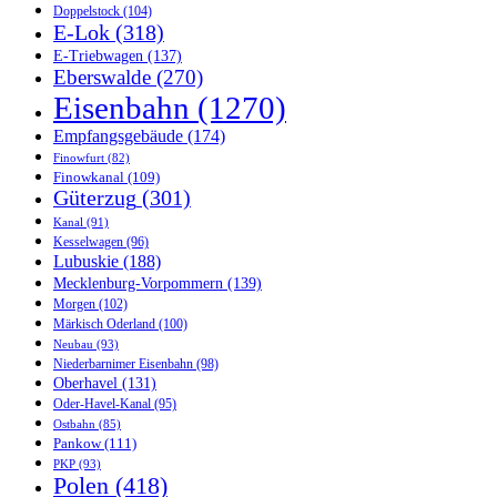
Doppelstock
(104)
E-Lok
(318)
E-Triebwagen
(137)
Eberswalde
(270)
Eisenbahn
(1270)
Empfangsgebäude
(174)
Finowfurt
(82)
Finowkanal
(109)
Güterzug
(301)
Kanal
(91)
Kesselwagen
(96)
Lubuskie
(188)
Mecklenburg-Vorpommern
(139)
Morgen
(102)
Märkisch Oderland
(100)
Neubau
(93)
Niederbarnimer Eisenbahn
(98)
Oberhavel
(131)
Oder-Havel-Kanal
(95)
Ostbahn
(85)
Pankow
(111)
PKP
(93)
Polen
(418)