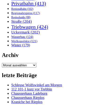
Privatbahn
(413)
Regionalbahn
(102)
Regionalexpress
(117)
Regioshuttle
(98)
Straße
(204)
Triebwagen
(424)
Uckermark
(202)
Wasserbau
(124)
Wielkopolskie
(121)
Winter
(179)
Archiv
Archiv
letzte Beiträge
Schleuse Wolfswinkel am Morgen
112 101-1 kurz vor Trebbin
Chausseehaus Ladeburg
Chausseehaus Rieplos
Kraniche bei Rieplos