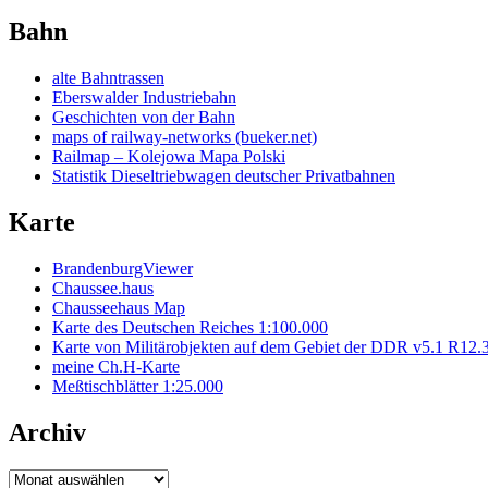
Bahn
alte Bahntrassen
Eberswalder Industriebahn
Geschichten von der Bahn
maps of railway-networks (bueker.net)
Railmap – Kolejowa Mapa Polski
Statistik Dieseltriebwagen deutscher Privatbahnen
Karte
BrandenburgViewer
Chaussee.haus
Chausseehaus Map
Karte des Deutschen Reiches 1:100.000
Karte von Militärobjekten auf dem Gebiet der DDR v5.1 R12.
meine Ch.H-Karte
Meßtischblätter 1:25.000
Archiv
Archiv