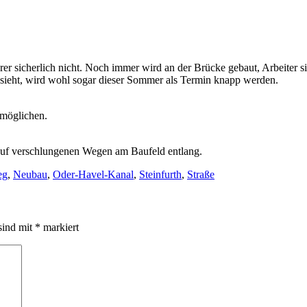
rer sicherlich nicht. Noch immer wird an der Brücke gebaut, Arbeiter s
ssieht, wird wohl sogar dieser Sommer als Termin knapp werden.
rmöglichen.
t auf verschlungenen Wegen am Baufeld entlang.
eg
,
Neubau
,
Oder-Havel-Kanal
,
Steinfurth
,
Straße
sind mit
*
markiert