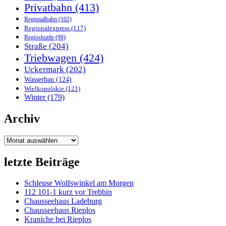
Privatbahn
(413)
Regionalbahn
(102)
Regionalexpress
(117)
Regioshuttle
(98)
Straße
(204)
Triebwagen
(424)
Uckermark
(202)
Wasserbau
(124)
Wielkopolskie
(121)
Winter
(179)
Archiv
Archiv
letzte Beiträge
Schleuse Wolfswinkel am Morgen
112 101-1 kurz vor Trebbin
Chausseehaus Ladeburg
Chausseehaus Rieplos
Kraniche bei Rieplos