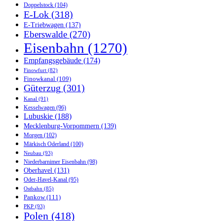
Doppelstock
(104)
E-Lok
(318)
E-Triebwagen
(137)
Eberswalde
(270)
Eisenbahn
(1270)
Empfangsgebäude
(174)
Finowfurt
(82)
Finowkanal
(109)
Güterzug
(301)
Kanal
(91)
Kesselwagen
(96)
Lubuskie
(188)
Mecklenburg-Vorpommern
(139)
Morgen
(102)
Märkisch Oderland
(100)
Neubau
(93)
Niederbarnimer Eisenbahn
(98)
Oberhavel
(131)
Oder-Havel-Kanal
(95)
Ostbahn
(85)
Pankow
(111)
PKP
(93)
Polen
(418)