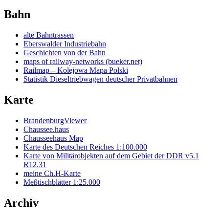
Bahn
alte Bahntrassen
Eberswalder Industriebahn
Geschichten von der Bahn
maps of railway-networks (bueker.net)
Railmap – Kolejowa Mapa Polski
Statistik Dieseltriebwagen deutscher Privatbahnen
Karte
BrandenburgViewer
Chaussee.haus
Chausseehaus Map
Karte des Deutschen Reiches 1:100.000
Karte von Militärobjekten auf dem Gebiet der DDR v5.1
R12.31
meine Ch.H-Karte
Meßtischblätter 1:25.000
Archiv