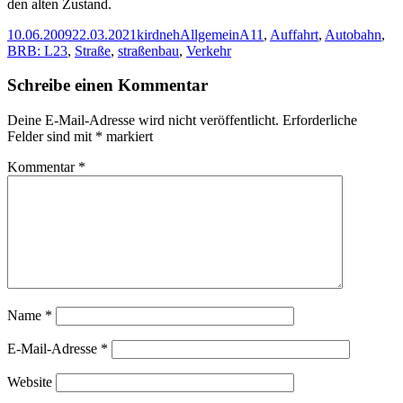
den alten Zustand.
Veröffentlicht
Autor
Kategorien
Schlagwörter
10.06.2009
22.03.2021
kirdneh
Allgemein
A11
,
Auffahrt
,
Autobahn
,
am
BRB: L23
,
Straße
,
straßenbau
,
Verkehr
Schreibe einen Kommentar
Deine E-Mail-Adresse wird nicht veröffentlicht.
Erforderliche
Felder sind mit
*
markiert
Kommentar
*
Name
*
E-Mail-Adresse
*
Website