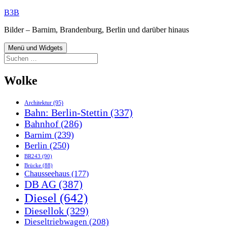
Zum
B3B
Inhalt
Bilder – Barnim, Brandenburg, Berlin und darüber hinaus
springen
Menü und Widgets
Suchen
nach:
Wolke
Architektur
(95)
Bahn: Berlin-Stettin
(337)
Bahnhof
(286)
Barnim
(239)
Berlin
(250)
BR243
(90)
Brücke
(88)
Chausseehaus
(177)
DB AG
(387)
Diesel
(642)
Diesellok
(329)
Dieseltriebwagen
(208)