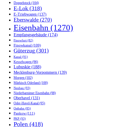
Doppelstock
(104)
E-Lok
(318)
E-Triebwagen
(137)
Eberswalde
(270)
Eisenbahn
(1270)
Empfangsgebäude
(174)
Finowfurt
(82)
Finowkanal
(109)
Güterzug
(301)
Kanal
(91)
Kesselwagen
(96)
Lubuskie
(188)
Mecklenburg-Vorpommern
(139)
Morgen
(102)
Märkisch Oderland
(100)
Neubau
(93)
Niederbarnimer Eisenbahn
(98)
Oberhavel
(131)
Oder-Havel-Kanal
(95)
Ostbahn
(85)
Pankow
(111)
PKP
(93)
Polen
(418)