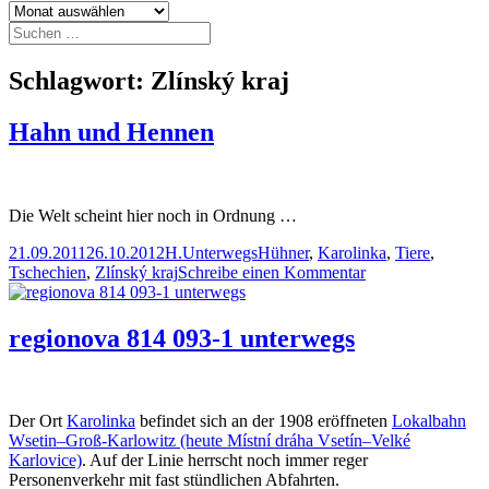
Archiv
Suchen
nach:
Schlagwort:
Zlínský kraj
Hahn und Hennen
Die Welt scheint hier noch in Ordnung …
Veröffentlicht
Autor
Kategorien
Schlagwörter
21.09.2011
26.10.2012
H.
Unterwegs
Hühner
,
Karolinka
,
Tiere
,
am
zu
Tschechien
,
Zlínský kraj
Schreibe einen Kommentar
Hahn
und
Hennen
regionova 814 093-1 unterwegs
Der Ort
Karolinka
befindet sich an der 1908 eröffneten
Lokalbahn
Wsetin–Groß-Karlowitz (heute Místní dráha Vsetín–Velké
Karlovice)
. Auf der Linie herrscht noch immer reger
Personenverkehr mit fast stündlichen Abfahrten.