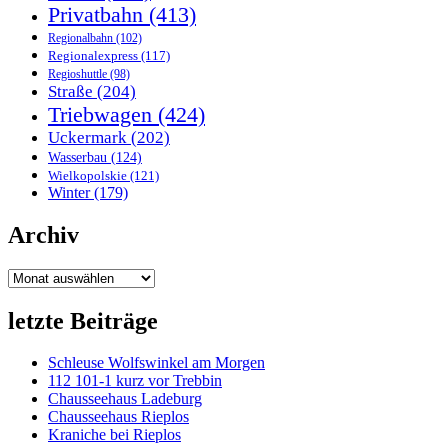
Privatbahn
(413)
Regionalbahn
(102)
Regionalexpress
(117)
Regioshuttle
(98)
Straße
(204)
Triebwagen
(424)
Uckermark
(202)
Wasserbau
(124)
Wielkopolskie
(121)
Winter
(179)
Archiv
Archiv
letzte Beiträge
Schleuse Wolfswinkel am Morgen
112 101-1 kurz vor Trebbin
Chausseehaus Ladeburg
Chausseehaus Rieplos
Kraniche bei Rieplos