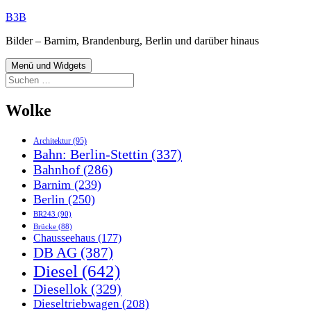
Zum
B3B
Inhalt
Bilder – Barnim, Brandenburg, Berlin und darüber hinaus
springen
Menü und Widgets
Suchen
nach:
Wolke
Architektur
(95)
Bahn: Berlin-Stettin
(337)
Bahnhof
(286)
Barnim
(239)
Berlin
(250)
BR243
(90)
Brücke
(88)
Chausseehaus
(177)
DB AG
(387)
Diesel
(642)
Diesellok
(329)
Dieseltriebwagen
(208)