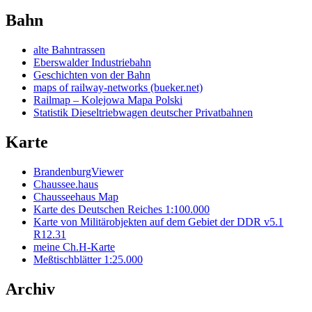
Bahn
alte Bahntrassen
Eberswalder Industriebahn
Geschichten von der Bahn
maps of railway-networks (bueker.net)
Railmap – Kolejowa Mapa Polski
Statistik Dieseltriebwagen deutscher Privatbahnen
Karte
BrandenburgViewer
Chaussee.haus
Chausseehaus Map
Karte des Deutschen Reiches 1:100.000
Karte von Militärobjekten auf dem Gebiet der DDR v5.1
R12.31
meine Ch.H-Karte
Meßtischblätter 1:25.000
Archiv