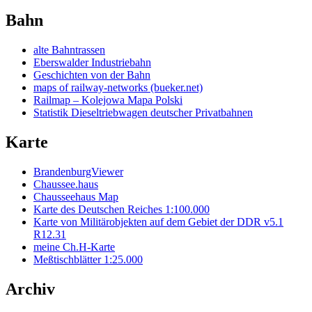
Bahn
alte Bahntrassen
Eberswalder Industriebahn
Geschichten von der Bahn
maps of railway-networks (bueker.net)
Railmap – Kolejowa Mapa Polski
Statistik Dieseltriebwagen deutscher Privatbahnen
Karte
BrandenburgViewer
Chaussee.haus
Chausseehaus Map
Karte des Deutschen Reiches 1:100.000
Karte von Militärobjekten auf dem Gebiet der DDR v5.1
R12.31
meine Ch.H-Karte
Meßtischblätter 1:25.000
Archiv