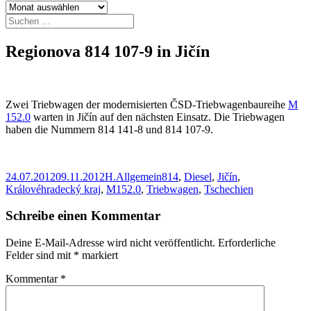
Archiv
Suchen
nach:
Regionova 814 107-9 in Jičín
Zwei Triebwagen der modernisierten ČSD-Triebwagenbaureihe
M
152.0
warten in Jičín auf den nächsten Einsatz. Die Triebwagen
haben die Nummern 814 141-8 und 814 107-9.
Veröffentlicht
Autor
Kategorien
Schlagwörter
24.07.2012
09.11.2012
H.
Allgemein
814
,
Diesel
,
Jičín
,
am
Královéhradecký kraj
,
M152.0
,
Triebwagen
,
Tschechien
Schreibe einen Kommentar
Deine E-Mail-Adresse wird nicht veröffentlicht.
Erforderliche
Felder sind mit
*
markiert
Kommentar
*