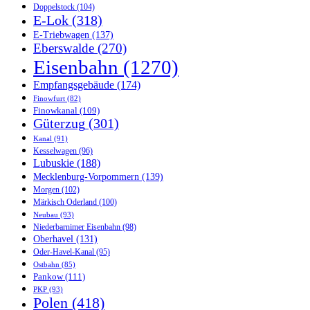
Doppelstock
(104)
E-Lok
(318)
E-Triebwagen
(137)
Eberswalde
(270)
Eisenbahn
(1270)
Empfangsgebäude
(174)
Finowfurt
(82)
Finowkanal
(109)
Güterzug
(301)
Kanal
(91)
Kesselwagen
(96)
Lubuskie
(188)
Mecklenburg-Vorpommern
(139)
Morgen
(102)
Märkisch Oderland
(100)
Neubau
(93)
Niederbarnimer Eisenbahn
(98)
Oberhavel
(131)
Oder-Havel-Kanal
(95)
Ostbahn
(85)
Pankow
(111)
PKP
(93)
Polen
(418)