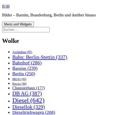
Zum
B3B
Inhalt
Bilder – Barnim, Brandenburg, Berlin und darüber hinaus
springen
Menü und Widgets
Suchen
nach:
Wolke
Architektur
(95)
Bahn: Berlin-Stettin
(337)
Bahnhof
(286)
Barnim
(239)
Berlin
(250)
BR243
(90)
Brücke
(88)
Chausseehaus
(177)
DB AG
(387)
Diesel
(642)
Diesellok
(329)
Dieseltriebwagen
(208)