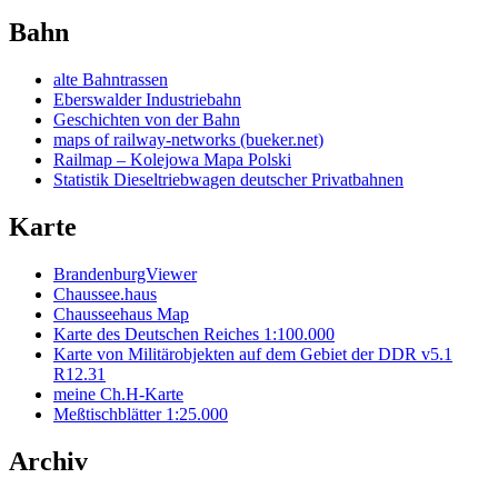
Bahn
alte Bahntrassen
Eberswalder Industriebahn
Geschichten von der Bahn
maps of railway-networks (bueker.net)
Railmap – Kolejowa Mapa Polski
Statistik Dieseltriebwagen deutscher Privatbahnen
Karte
BrandenburgViewer
Chaussee.haus
Chausseehaus Map
Karte des Deutschen Reiches 1:100.000
Karte von Militärobjekten auf dem Gebiet der DDR v5.1
R12.31
meine Ch.H-Karte
Meßtischblätter 1:25.000
Archiv