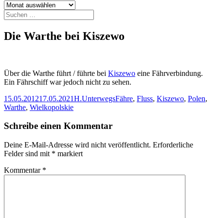
Archiv
Suchen
nach:
Die Warthe bei Kiszewo
Über die Warthe führt / führte bei
Kiszewo
eine Fährverbindung.
Ein Fährschiff war jedoch nicht zu sehen.
Veröffentlicht
Autor
Kategorien
Schlagwörter
15.05.2012
17.05.2021
H.
Unterwegs
Fähre
,
Fluss
,
Kiszewo
,
Polen
,
am
Warthe
,
Wielkopolskie
Schreibe einen Kommentar
Deine E-Mail-Adresse wird nicht veröffentlicht.
Erforderliche
Felder sind mit
*
markiert
Kommentar
*