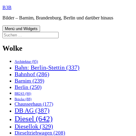
Zum
B3B
Inhalt
Bilder – Barnim, Brandenburg, Berlin und darüber hinaus
springen
Menü und Widgets
Suchen
nach:
Wolke
Architektur
(95)
Bahn: Berlin-Stettin
(337)
Bahnhof
(286)
Barnim
(239)
Berlin
(250)
BR243
(90)
Brücke
(88)
Chausseehaus
(177)
DB AG
(387)
Diesel
(642)
Diesellok
(329)
Dieseltriebwagen
(208)