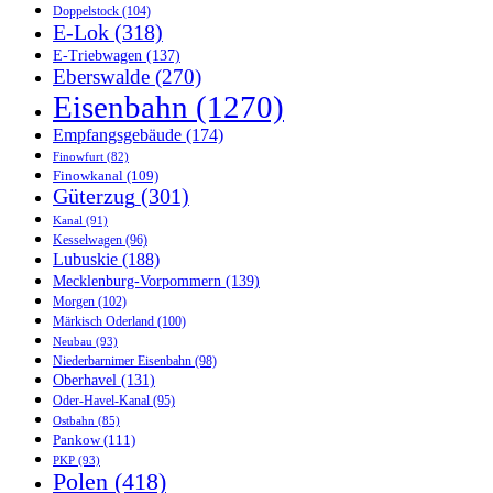
Doppelstock
(104)
E-Lok
(318)
E-Triebwagen
(137)
Eberswalde
(270)
Eisenbahn
(1270)
Empfangsgebäude
(174)
Finowfurt
(82)
Finowkanal
(109)
Güterzug
(301)
Kanal
(91)
Kesselwagen
(96)
Lubuskie
(188)
Mecklenburg-Vorpommern
(139)
Morgen
(102)
Märkisch Oderland
(100)
Neubau
(93)
Niederbarnimer Eisenbahn
(98)
Oberhavel
(131)
Oder-Havel-Kanal
(95)
Ostbahn
(85)
Pankow
(111)
PKP
(93)
Polen
(418)