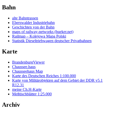
Bahn
alte Bahntrassen
Eberswalder Industriebahn
Geschichten von der Bahn
maps of railway-networks (bueker.net)
Railmap – Kolejowa Mapa Polski
Statistik Dieseltriebwagen deutscher Privatbahnen
Karte
BrandenburgViewer
Chaussee.haus
Chausseehaus Map
Karte des Deutschen Reiches 1:100.000
Karte von Militärobjekten auf dem Gebiet der DDR v5.1
R12.31
meine Ch.H-Karte
Meßtischblätter 1:25.000
Archiv