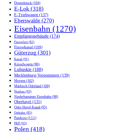
Doppelstock
(104)
E-Lok
(318)
E-Triebwagen
(137)
Eberswalde
(270)
Eisenbahn
(1270)
Empfangsgebäude
(174)
Finowfurt
(82)
Finowkanal
(109)
Güterzug
(301)
Kanal
(91)
Kesselwagen
(96)
Lubuskie
(188)
Mecklenburg-Vorpommern
(139)
Morgen
(102)
Märkisch Oderland
(100)
Neubau
(93)
Niederbarnimer Eisenbahn
(98)
Oberhavel
(131)
Oder-Havel-Kanal
(95)
Ostbahn
(85)
Pankow
(111)
PKP
(93)
Polen
(418)