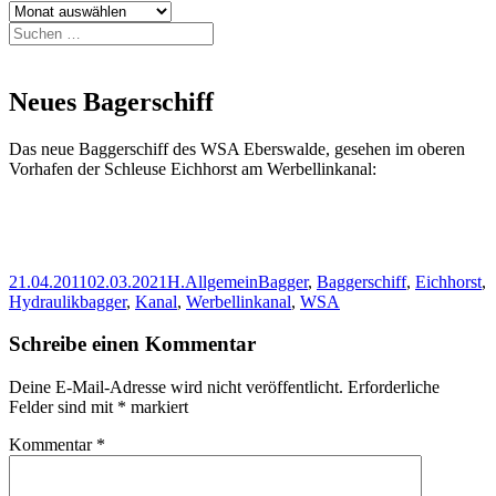
Archiv
Suchen
nach:
Neues Bagerschiff
Das neue Baggerschiff des WSA Eberswalde, gesehen im oberen
Vorhafen der Schleuse Eichhorst am Werbellinkanal:
Veröffentlicht
Autor
Kategorien
Schlagwörter
21.04.2011
02.03.2021
H.
Allgemein
Bagger
,
Baggerschiff
,
Eichhorst
,
am
Hydraulikbagger
,
Kanal
,
Werbellinkanal
,
WSA
Schreibe einen Kommentar
Deine E-Mail-Adresse wird nicht veröffentlicht.
Erforderliche
Felder sind mit
*
markiert
Kommentar
*