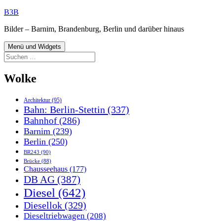
Zum
B3B
Inhalt
Bilder – Barnim, Brandenburg, Berlin und darüber hinaus
springen
Menü und Widgets
Suchen
nach:
Wolke
Architektur
(95)
Bahn: Berlin-Stettin
(337)
Bahnhof
(286)
Barnim
(239)
Berlin
(250)
BR243
(90)
Brücke
(88)
Chausseehaus
(177)
DB AG
(387)
Diesel
(642)
Diesellok
(329)
Dieseltriebwagen
(208)