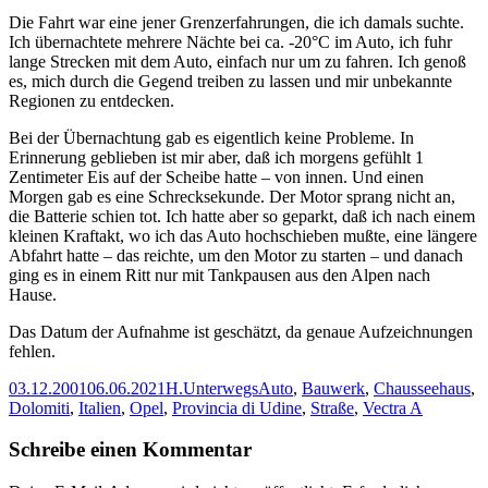
Die Fahrt war eine jener Grenzerfahrungen, die ich damals suchte.
Ich übernachtete mehrere Nächte bei ca. -20°C im Auto, ich fuhr
lange Strecken mit dem Auto, einfach nur um zu fahren. Ich genoß
es, mich durch die Gegend treiben zu lassen und mir unbekannte
Regionen zu entdecken.
Bei der Übernachtung gab es eigentlich keine Probleme. In
Erinnerung geblieben ist mir aber, daß ich morgens gefühlt 1
Zentimeter Eis auf der Scheibe hatte – von innen. Und einen
Morgen gab es eine Schrecksekunde. Der Motor sprang nicht an,
die Batterie schien tot. Ich hatte aber so geparkt, daß ich nach einem
kleinen Kraftakt, wo ich das Auto hochschieben mußte, eine längere
Abfahrt hatte – das reichte, um den Motor zu starten – und danach
ging es in einem Ritt nur mit Tankpausen aus den Alpen nach
Hause.
Das Datum der Aufnahme ist geschätzt, da genaue Aufzeichnungen
fehlen.
Veröffentlicht
Autor
Kategorien
Schlagwörter
03.12.2001
06.06.2021
H.
Unterwegs
Auto
,
Bauwerk
,
Chausseehaus
,
am
Dolomiti
,
Italien
,
Opel
,
Provincia di Udine
,
Straße
,
Vectra A
Schreibe einen Kommentar