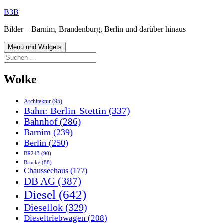
Zum
B3B
Inhalt
Bilder – Barnim, Brandenburg, Berlin und darüber hinaus
springen
Menü und Widgets
Suchen
nach:
Wolke
Architektur
(95)
Bahn: Berlin-Stettin
(337)
Bahnhof
(286)
Barnim
(239)
Berlin
(250)
BR243
(90)
Brücke
(88)
Chausseehaus
(177)
DB AG
(387)
Diesel
(642)
Diesellok
(329)
Dieseltriebwagen
(208)