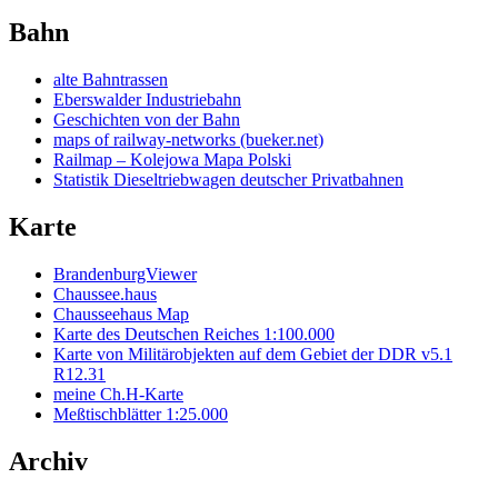
Bahn
alte Bahntrassen
Eberswalder Industriebahn
Geschichten von der Bahn
maps of railway-networks (bueker.net)
Railmap – Kolejowa Mapa Polski
Statistik Dieseltriebwagen deutscher Privatbahnen
Karte
BrandenburgViewer
Chaussee.haus
Chausseehaus Map
Karte des Deutschen Reiches 1:100.000
Karte von Militärobjekten auf dem Gebiet der DDR v5.1
R12.31
meine Ch.H-Karte
Meßtischblätter 1:25.000
Archiv