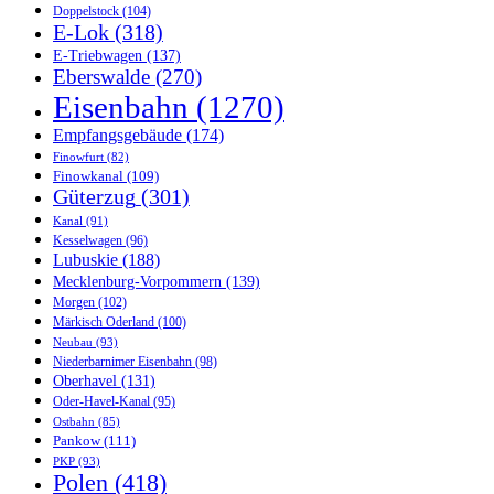
Doppelstock
(104)
E-Lok
(318)
E-Triebwagen
(137)
Eberswalde
(270)
Eisenbahn
(1270)
Empfangsgebäude
(174)
Finowfurt
(82)
Finowkanal
(109)
Güterzug
(301)
Kanal
(91)
Kesselwagen
(96)
Lubuskie
(188)
Mecklenburg-Vorpommern
(139)
Morgen
(102)
Märkisch Oderland
(100)
Neubau
(93)
Niederbarnimer Eisenbahn
(98)
Oberhavel
(131)
Oder-Havel-Kanal
(95)
Ostbahn
(85)
Pankow
(111)
PKP
(93)
Polen
(418)